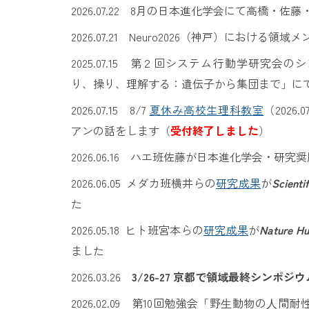
2026.07.22 8月の日本進化学会にて高橋・佐
2026.07.21 Neuro2026（神戸）における
2025.07.15 第２回システム行動学研究会
り、操り、理解する：遺伝子から集団まで」に
2026.07.
15
8/7
夏休み高校生理科教室
（2026
アンの話をします（
受付終了しました
）
2026.06.16 ハエ班佐藤が日本進化学会・研
2026.06.05 メダカ
班
横井
らの
研究成果
が
Scienti
た
2026.0
5
.
18
ヒト
班
宮本
らの
研究成果
が
Nature H
ました
2026.0
3
.
2
6
3/26-27 京都で領域最終シンポジウ
2026.02.09 第10回勉強会「野⽣動物の⼈