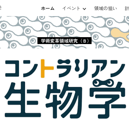
学
ホーム
イベント
領域の狙い
ip to main content
Skip to navigat
学術変革領域研究（Ｂ）