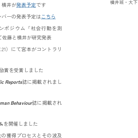
横井班・大下さ
藤・横井が
発表予定
です
領域メンバーの発表予定は
こちら
のシンポジウム「社会行動を測
て佐藤と横井が研究発表
.07.21）にて宮本がコントラリ
究奨励賞を受賞しました
fic Reports
誌に掲載されまし
uman Behaviour
誌に掲載され
ム
を開催
しました
間耐性の獲得プロセスとその波及