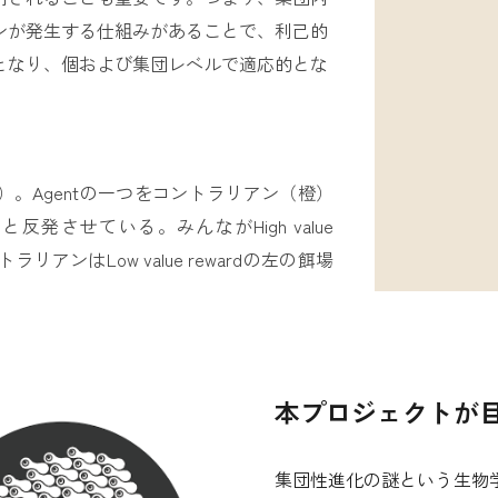
ンが発生する仕組みがあることで、利己的
となり、個および集団レベルで適応的とな
）。Agentの一つをコントラリアン（橙）
させている。みんながHigh value
アンはLow value rewardの左の餌場
本プロジェクトが
集団性進化の謎という生物